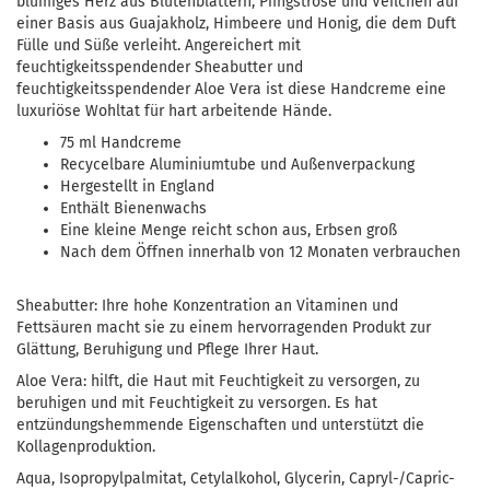
blumiges Herz aus Blütenblättern, Pfingstrose und Veilchen auf
einer Basis aus Guajakholz, Himbeere und Honig, die dem Duft
Fülle und Süße verleiht. Angereichert mit
feuchtigkeitsspendender Sheabutter und
feuchtigkeitsspendender Aloe Vera ist diese Handcreme eine
luxuriöse Wohltat für hart arbeitende Hände.
75 ml Handcreme
Recycelbare Aluminiumtube und Außenverpackung
Hergestellt in England
Enthält Bienenwachs
Eine kleine Menge reicht schon aus, Erbsen groß
Nach dem Öffnen innerhalb von 12 Monaten verbrauchen
Sheabutter: Ihre hohe Konzentration an Vitaminen und
Fettsäuren macht sie zu einem hervorragenden Produkt zur
Glättung, Beruhigung und Pflege Ihrer Haut.
Aloe Vera: hilft, die Haut mit Feuchtigkeit zu versorgen, zu
beruhigen und mit Feuchtigkeit zu versorgen. Es hat
entzündungshemmende Eigenschaften und unterstützt die
Kollagenproduktion.
Aqua, Isopropylpalmitat, Cetylalkohol, Glycerin, Capryl-/Capric-