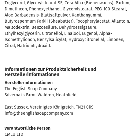
Triglycerid, Glycerylstearat SE, Cera Alba (Bienenwachs), Parfum,
Dimethicon, Phenoxyethanol, Glycerylstearat, PEG-100-Stearat,
Aloe Barbadensis-Blattsaftpulver, Xanthangummi,
Butyrospermum Parkii (Sheabutter), Tocopherylacetat, Allantoin,
Maltodextrin, Benzoesäure, Dehydroessigsäure,
Ethylhexylglycerin, Citronellol, Linalool, Eugenol, Alpha-
Isomethylionon, Benzylsalicylat, Hydroxycitronellal, Limonen,
Citral, Natriumhydroxid.
Informationen zur Produktsicherheit und
Herstellerinformationen
Herstellerinformationen
The English Soap Company
Silveroaks Farm, Waldron, Heathfield,
East Sussex, Vereinigtes Königreich, TN21 0RS
info@theenglishsoapcompany.com
verantwortliche Person
CMEU LTD