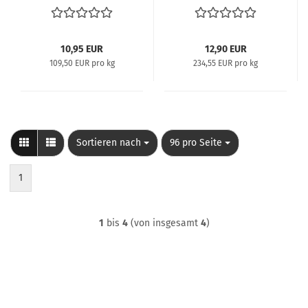
Mann
10,95 EUR
12,90 EUR
109,50 EUR pro kg
234,55 EUR pro kg
Sortieren nach
pro Seite
Sortieren nach
96 pro Seite
1
1
bis
4
(von insgesamt
4
)