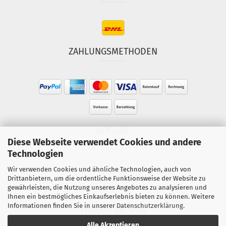
ZAHLUNGSMETHODEN
HOTLINE
Diese Webseite verwendet Cookies und andere
Technologien
Tel.: 02303-490093
Wir verwenden Cookies und ähnliche Technologien, auch von
Mo.-Fr. 10:00 - 18:00 Uhr
Drittanbietern, um die ordentliche Funktionsweise der Website zu
Sa. 10:00 - 15:00 Uhr
gewährleisten, die Nutzung unseres Angebotes zu analysieren und
Ihnen ein bestmögliches Einkaufserlebnis bieten zu können. Weitere
Informationen finden Sie in unserer
Datenschutzerklärung
.
FOLGEN SIE UNS
Alle Akzeptieren