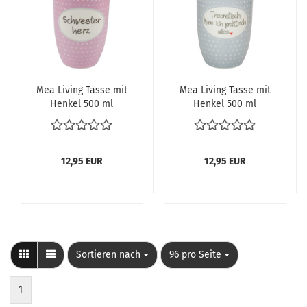
Mea Living Tasse mit
Mea Living Tasse mit
Henkel 500 ml
Henkel 500 ml
Schwesterherz
Theoretisch
12,95 EUR
12,95 EUR
Sortieren nach
pro Seite
Sortieren nach
96 pro Seite
1