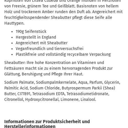
Kopfnoten von Litsea Cubeba und Orange münden in Herznoten
von Freesie, grünem Tee und Geißblatt. Basisnoten von hellem
Holz und trockenem Amber runden den Duft ab. Angereichert mit
feuchtigkeitsspendender Sheabutter pflegt diese Seife alle
Hauttypen.
190g Seifenstück
Hergestellt in England
Angereichert mit Sheabutter
Veganfreundlich und tierversuchsfrei
Plastikfreie und vollständig recycelbare Verpackung
Sheabutter: Ihre hohe Konzentration an Vitaminen und
Fettsäuren macht sie zu einem hervorragenden Produkt zur
Glättung, Beruhigung und Pflege Ihrer Haut.
Sodium Palmate, Sodiumpalmkernelate, Aqua, Parfum, Glycerin,
Palmitic Acid, Sodium Chloride, Butyrospermum Parkii (Shea)
Butter, CI77891, Tetrasodium EDTA, Tetrasodiumetidronate,
Citronellol, Hydroxycitronellal, Limonene, Linalool.
Informationen zur Produktsicherheit und
Herstellerinformationen