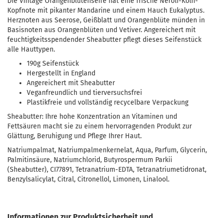
Die Vintage Orangenblütenseife hat eine frische Neroli-Köln-
Kopfnote mit pikanter Mandarine und einem Hauch Eukalyptus.
Herznoten aus Seerose, Geißblatt und Orangenblüte münden in
Basisnoten aus Orangenblüten und Vetiver. Angereichert mit
feuchtigkeitsspendender Sheabutter pflegt dieses Seifenstück
alle Hauttypen.
190g Seifenstück
Hergestellt in England
Angereichert mit Sheabutter
Veganfreundlich und tierversuchsfrei
Plastikfreie und vollständig recycelbare Verpackung
Sheabutter: Ihre hohe Konzentration an Vitaminen und
Fettsäuren macht sie zu einem hervorragenden Produkt zur
Glättung, Beruhigung und Pflege Ihrer Haut.
Natriumpalmat, Natriumpalmenkernelat, Aqua, Parfum, Glycerin,
Palmitinsäure, Natriumchlorid, Butyrospermum Parkii
(Sheabutter), CI77891, Tetranatrium-EDTA, Tetranatriumetidronat,
Benzylsalicylat, Citral, Citronellol, Limonen, Linalool.
Informationen zur Produktsicherheit und