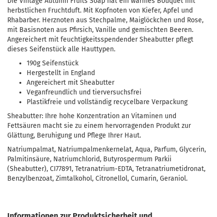
Die Vintage Autumn Fruits Soap hat ein warmes Bouquet mit
herbstlichen Fruchtduft. Mit Kopfnoten von Kiefer, Apfel und
Rhabarber. Herznoten aus Stechpalme, Maiglöckchen und Rose,
mit Basisnoten aus Pfirsich, Vanille und gemischten Beeren.
Angereichert mit feuchtigkeitsspendender Sheabutter pflegt
dieses Seifenstück alle Hauttypen.
190g Seifenstück
Hergestellt in England
Angereichert mit Sheabutter
Veganfreundlich und tierversuchsfrei
Plastikfreie und vollständig recycelbare Verpackung
Sheabutter: Ihre hohe Konzentration an Vitaminen und
Fettsäuren macht sie zu einem hervorragenden Produkt zur
Glättung, Beruhigung und Pflege Ihrer Haut.
Natriumpalmat, Natriumpalmenkernelat, Aqua, Parfum, Glycerin,
Palmitinsäure, Natriumchlorid, Butyrospermum Parkii
(Sheabutter), CI77891, Tetranatrium-EDTA, Tetranatriumetidronat,
Benzylbenzoat, Zimtalkohol, Citronellol, Cumarin, Geraniol.
Informationen zur Produktsicherheit und