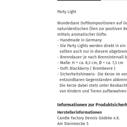
Handtücher
Party Light
Mainzelmännchen
Müslischale
Wunderbare Duftkompositionen auf Gr
naturidentischen Ölen zur positiven 
Platzset
mittels aromatischer Düfte.
Servietten
- Handmade in Germany
Tasse
- Die Party Lights werden direkt in e
sollten auch nur in diesem abgebran
- Brenndauer: je nach Brennintervall 
- Maße: H = ca. 8,3 cm, Ø = ca. 7,3 cm
- Duft: Blackberry ( Brombeere )
Kerzilein anzeigen
- Sicherheitshinweis: Die Kerze im v
entzündbaren Gegenständen abbrenn
Flämmchen
Die Kerze dabei stets unter Beobacht
Kerzenhalter
von Kindern und Tieren aufbewahren
Stabkerzen
Informationen zur Produktsicherh
Herstellerinformationen
Candle Factory Dennis Gödeke e.K.
Am Steinmecke 5