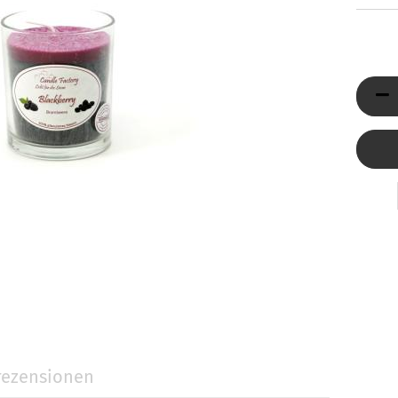
Düfte
ni Jumbo
Reed Diffuser & Nachfüller
ty Light
tivkerzen
llness-Duftkerzen
behör
Holzpost anzeigen
ezensionen
Glasdeckel
Glasuntersetzer