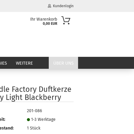
Kundenlogin
Ihr Warenkorb
0,00 EUR
il
wort
IES
WEITERE
ÜBER UNS
dle Factory Duftkerze
erstellen
y Light Blackberry
ort vergessen?
201-086
it:
1-3 Werktage
estand:
1
Stück