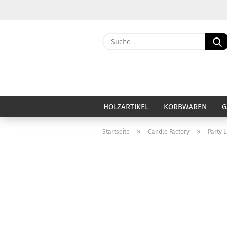
HOLZARTIKEL
KORBWAREN
G
»
»
Startseite
Candle Factory
Party L
Haut & Haar anzeigen
Ca
Baby & Kind
Ba
Badezubehör & Badezusatz
Be
Deo & Deocreme
Ca
Duschseife & Körperseife
Di
Festes Shampoo
Du