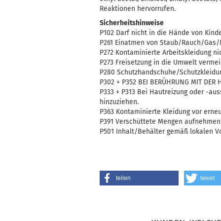
Reaktionen hervorrufen.
Sicherheitshinweise
P102 Darf nicht in die Hände von Kind
P261 Einatmen von Staub/Rauch/Gas/
P272 Kontaminierte Arbeitskleidung ni
P273 Freisetzung in die Umwelt vermei
P280 Schutzhandschuhe/Schutzkleidun
P302 + P352 BEI BERÜHRUNG MIT DER H
P333 + P313 Bei Hautreizung oder -auss
hinzuziehen.
P363 Kontaminierte Kleidung vor ern
P391 Verschüttete Mengen aufnehmen
P501 Inhalt/Behälter gemäß lokalen Vo
teilen
tweet