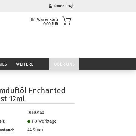
Kundenlogin
Ihr Warenkorb
0,00 EUR
il
wort
IES
WEITERE
ÜBER UNS
mduftöl Enchanted
erstellen
st 12ml
ort vergessen?
DEBO160
it:
1-3 Werktage
estand:
44
Stück