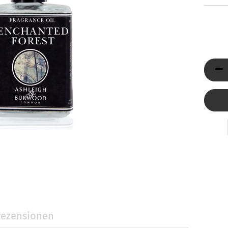
Düfte
ni Jumbo
Reed Diffuser & Nachfüller
ty Light
tivkerzen
llness-Duftkerzen
behör
Holzpost anzeigen
ezensionen
Glasdeckel
Glasuntersetzer