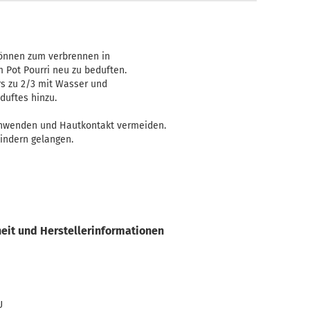
Teelicht-Halter
können zum verbrennen in
Pot Pourri neu zu beduften.
ers zu 2/3 mit Wasser und
duftes hinzu.
 anwenden und Hautkontakt vermeiden.
Kindern gelangen.
eit und Herstellerinformationen
U