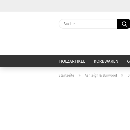
HOLZARTIKEL
KORBWAREN
G
»
»
Startseite
Ashleigh & Burwood
D
Haut & Haar anzeigen
Ca
Baby & Kind
Ba
Badezubehör & Badezusatz
Be
Deo & Deocreme
Ca
Duschseife & Körperseife
Di
Festes Shampoo
Du