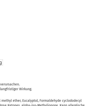
e
 verursachen.
langfristiger Wirkung.
l methyl ether, Eucalyptol, Formaldehyde cyclododecyl
e, Rose Ketones, alpha-iso-Methylionone. Kann allergische