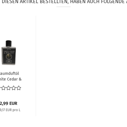
DIESEN ARTIKEL BESTELLTEN, HABEN AUCH FOLGENDE 
aumduftöl
ite Cedar &
Bergamot
12ml...
2,99 EUR
9,17 EUR pro L