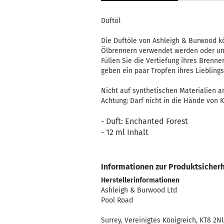
Handtücher
Duftöl
Mainzelmännchen
Müslischale
Die Duftöle von Ashleigh & Burwood 
Ölbrennern verwendet werden oder um 
Platzset
Füllen Sie die Vertiefung ihres Brenn
Servietten
geben ein paar Tropfen ihres Lieblings
Tasse
Nicht auf synthetischen Materialien
Achtung: Darf nicht in die Hände von 
- Duft: Enchanted Forest
Kerzilein anzeigen
- 12 ml Inhalt
Flämmchen
Kerzenhalter
Informationen zur Produktsicherh
Stabkerzen
Herstellerinformationen
Ashleigh & Burwood Ltd
Pool Road
Surrey, Vereinigtes Königreich, KT8 2N