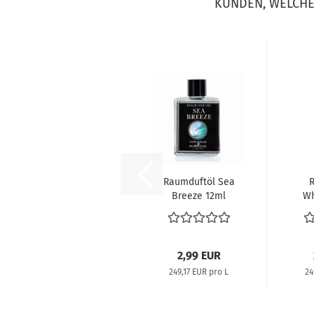
KUNDEN, WELCHE 
Raumduftöl Sea
R
Breeze 12ml
Wh
2,99 EUR
249,17 EUR pro L
24