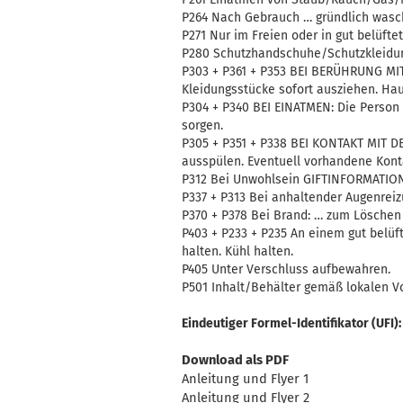
P264 Nach Gebrauch … gründlich wasc
P271 Nur im Freien oder in gut belüf
P280 Schutzhandschuhe/Schutzkleidun
P303 + P361 + P353 BEI BERÜHRUNG MIT
Kleidungsstücke sofort ausziehen. Ha
P304 + P340 BEI EINATMEN: Die Person 
sorgen.
P305 + P351 + P338 BEI KONTAKT MIT 
ausspülen. Eventuell vorhandene Konta
P312 Bei Unwohlsein GIFTINFORMATIO
P337 + P313 Bei anhaltender Augenreizu
P370 + P378 Bei Brand: … zum Löschen
P403 + P233 + P235 An einem gut belüf
halten. Kühl halten.
P405 Unter Verschluss aufbewahren.
P501 Inhalt/Behälter gemäß lokalen Vo
Eindeutiger Formel-Identifikator (UFI):
Download als PDF
Anleitung und Flyer 1
Anleitung und Flyer 2