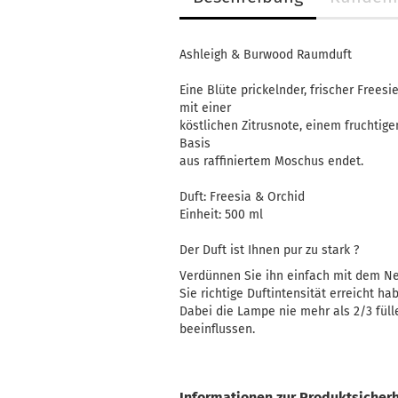
Handtücher
Mainzelmännchen
Ashleigh & Burwood Raumduft
Müslischale
Eine Blüte prickelnder, frischer Free
Platzset
mit einer
Servietten
köstlichen Zitrusnote, einem fruchtig
Tasse
Basis
aus raffiniertem Moschus endet.
Duft: Freesia & Orchid
Einheit: 500 ml
Kerzilein anzeigen
Der Duft ist Ihnen pur zu stark ?
Flämmchen
Kerzenhalter
Verdünnen Sie ihn einfach mit dem Ne
Sie richtige Duftintensität erreicht ha
Stabkerzen
Dabei die Lampe nie mehr als 2/3 fül
beeinflussen.
Informationen zur Produktsicherh