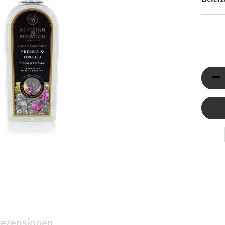
Düfte
ni Jumbo
Reed Diffuser & Nachfüller
ty Light
tivkerzen
llness-Duftkerzen
behör
Holzpost anzeigen
Glasdeckel
ezensionen
Glasuntersetzer