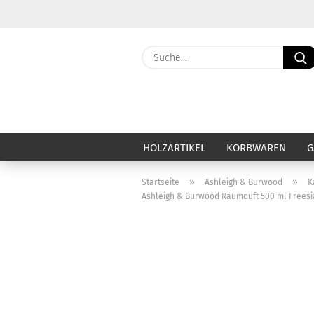
HOLZARTIKEL
KORBWAREN
G
»
»
Startseite
Ashleigh & Burwood
K
Ashleigh & Burwood Raumduft 500 ml Freesi
Haut & Haar anzeigen
Ca
Baby & Kind
Ba
Badezubehör & Badezusatz
Be
Deo & Deocreme
Ca
Duschseife & Körperseife
Di
Festes Shampoo
Du