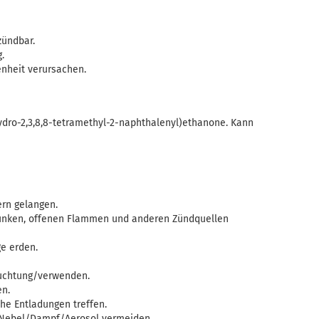
zündbar.
.
nheit verursachen.
ahydro-2,3,8,8-tetramethyl-2-naphthalenyl)ethanone. Kann
ern gelangen.
Funken, offenen Flammen und anderen Zündquellen
e erden.
uchtung/verwenden.
n.
e Entladungen treffen.
Nebel/Dampf/Aerosol vermeiden.