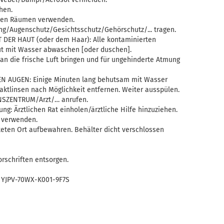
hen.
teten Räumen verwenden.
g/Augenschutz/Gesichtsschutz/Gehörschutz/... tragen.
 DER HAUT (oder dem Haar): Alle kontaminierten
ut mit Wasser abwaschen [oder duschen].
an die frische Luft bringen und für ungehinderte Atmung
DEN AUGEN: Einige Minuten lang behutsam mit Wasser
ktlinsen nach Möglichkeit entfernen. Weiter ausspülen.
NSZENTRUM/Arzt/… anrufen.
ng: Ärztlichen Rat einholen/ärztliche Hilfe hinzuziehen.
 verwenden.
teten Ort aufbewahren. Behälter dicht verschlossen
rschriften entsorgen.
YJPV-70WX-K001-9F7S