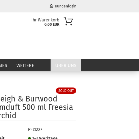
Kundenlogin
Ihr Warenkorb
0,00 EUR
il
wort
IES
WEITERE
ÜBER UNS
SOLD OUT
erstellen
leigh & Burwood
ort vergessen?
mduft 500 ml Freesia
rchid
PFL1227
it:
1-3 Werktage