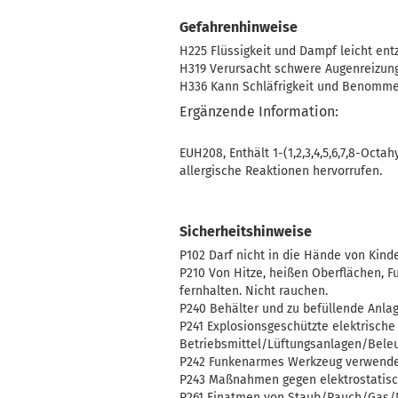
Gefahrenhinweise
H225 Flüssigkeit und Dampf leicht ent
H319 Verursacht schwere Augenreizung
H336 Kann Schläfrigkeit und Benomme
Ergänzende Information:
EUH208, Enthält 1-(1,2,3,4,5,6,7,8-Oct
allergische Reaktionen hervorrufen.
Sicherheitshinweise
P102 Darf nicht in die Hände von Kind
P210 Von Hitze, heißen Oberflächen, 
fernhalten. Nicht rauchen.
P240 Behälter und zu befüllende Anlag
P241 Explosionsgeschützte elektrische
Betriebsmittel/Lüftungsanlagen/Bele
P242 Funkenarmes Werkzeug verwende
P243 Maßnahmen gegen elektrostatisch
P261 Einatmen von Staub/Rauch/Gas/