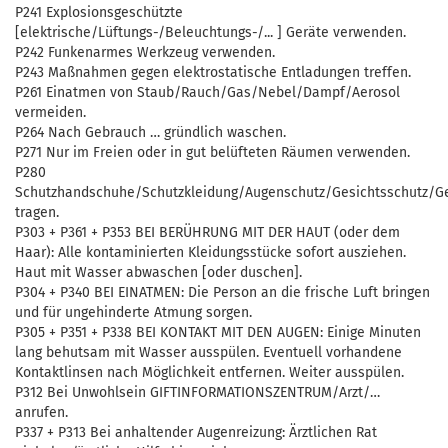
P241 Explosionsgeschützte
[elektrische/Lüftungs-/Beleuchtungs-/... ] Geräte verwenden.
P242 Funkenarmes Werkzeug verwenden.
P243 Maßnahmen gegen elektrostatische Entladungen treffen.
P261 Einatmen von Staub/Rauch/Gas/Nebel/Dampf/Aerosol
vermeiden.
P264 Nach Gebrauch … gründlich waschen.
P271 Nur im Freien oder in gut belüfteten Räumen verwenden.
P280
Schutzhandschuhe/Schutzkleidung/Augenschutz/Gesichtsschutz/Geh
tragen.
P303 + P361 + P353 BEI BERÜHRUNG MIT DER HAUT (oder dem
Haar): Alle kontaminierten Kleidungsstücke sofort ausziehen.
Haut mit Wasser abwaschen [oder duschen].
P304 + P340 BEI EINATMEN: Die Person an die frische Luft bringen
und für ungehinderte Atmung sorgen.
P305 + P351 + P338 BEI KONTAKT MIT DEN AUGEN: Einige Minuten
lang behutsam mit Wasser ausspülen. Eventuell vorhandene
Kontaktlinsen nach Möglichkeit entfernen. Weiter ausspülen.
P312 Bei Unwohlsein GIFTINFORMATIONSZENTRUM/Arzt/…
anrufen.
P337 + P313 Bei anhaltender Augenreizung: Ärztlichen Rat