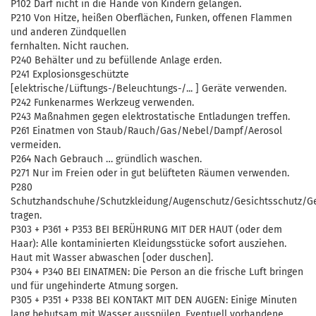
P102 Darf nicht in die Hände von Kindern gelangen.
P210 Von Hitze, heißen Oberflächen, Funken, offenen Flammen
und anderen Zündquellen
fernhalten. Nicht rauchen.
P240 Behälter und zu befüllende Anlage erden.
P241 Explosionsgeschützte
[elektrische/Lüftungs-/Beleuchtungs-/... ] Geräte verwenden.
P242 Funkenarmes Werkzeug verwenden.
P243 Maßnahmen gegen elektrostatische Entladungen treffen.
P261 Einatmen von Staub/Rauch/Gas/Nebel/Dampf/Aerosol
vermeiden.
P264 Nach Gebrauch … gründlich waschen.
P271 Nur im Freien oder in gut belüfteten Räumen verwenden.
P280
Schutzhandschuhe/Schutzkleidung/Augenschutz/Gesichtsschutz/Geh
tragen.
P303 + P361 + P353 BEI BERÜHRUNG MIT DER HAUT (oder dem
Haar): Alle kontaminierten Kleidungsstücke sofort ausziehen.
Haut mit Wasser abwaschen [oder duschen].
P304 + P340 BEI EINATMEN: Die Person an die frische Luft bringen
und für ungehinderte Atmung sorgen.
P305 + P351 + P338 BEI KONTAKT MIT DEN AUGEN: Einige Minuten
lang behutsam mit Wasser ausspülen. Eventuell vorhandene