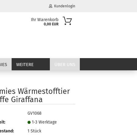
Kundenlogin
Ihr Warenkorb
0,00 EUR
il
wort
IES
WEITERE
ÜBER UNS
mies Wärmestofftier
erstellen
ffe Giraffana
ort vergessen?
GV1068
it:
1-3 Werktage
estand:
1
Stück