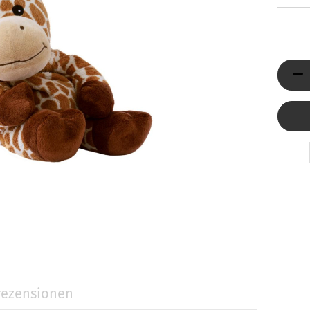
Düfte
ni Jumbo
Reed Diffuser & Nachfüller
ty Light
tivkerzen
llness-Duftkerzen
behör
Holzpost anzeigen
ezensionen
Glasdeckel
Glasuntersetzer