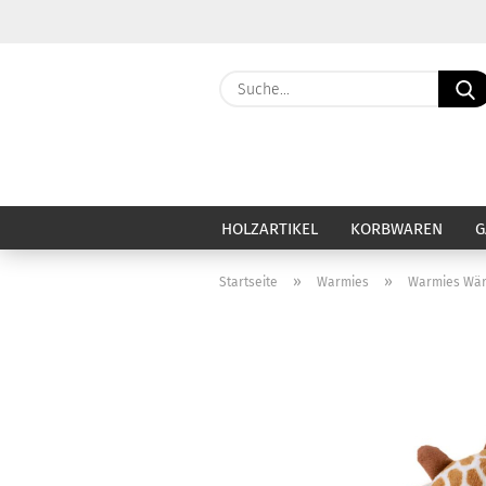
HOLZARTIKEL
KORBWAREN
G
»
»
Startseite
Warmies
Warmies Wärm
Haut & Haar anzeigen
Ca
Baby & Kind
Ba
Badezubehör & Badezusatz
Be
Deo & Deocreme
Ca
Duschseife & Körperseife
Di
Festes Shampoo
Du