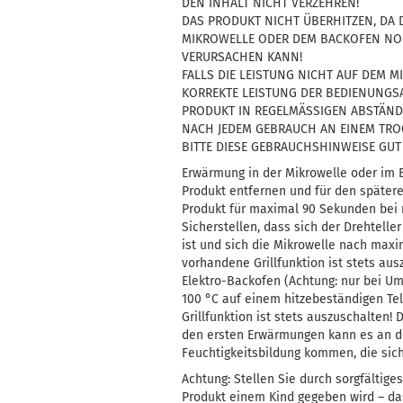
DEN INHALT NICHT VERZEHREN!
DAS PRODUKT NICHT ÜBERHITZEN, DA 
MIKROWELLE ODER DEM BACKOFEN NO
VERURSACHEN KANN!
FALLS DIE LEISTUNG NICHT AUF DEM 
KORREKTE LEISTUNG DER BEDIENUNGSA
PRODUKT IN REGELMÄSSIGEN ABSTÄN
NACH JEDEM GEBRAUCH AN EINEM TR
BITTE DIESE GEBRAUCHSHINWEISE GUT
Erwärmung in der Mikrowelle oder im 
Produkt entfernen und für den späte
Produkt für maximal 90 Sekunden bei 
Sicherstellen, dass sich der Drehtelle
ist und sich die Mikrowelle nach max
vorhandene Grillfunktion ist stets au
Elektro-Backofen (Achtung: nur bei Um
100 °C auf einem hitzebeständigen Tel
Grillfunktion ist stets auszuschalten
den ersten Erwärmungen kann es an de
Feuchtigkeitsbildung kommen, die sich
Achtung: Stellen Sie durch sorgfältig
Produkt einem Kind gegeben wird – das