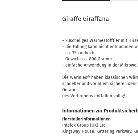
Handtücher
Mainzelmännchen
Giraffe Giraffana
Müslischale
Platzset
Servietten
- kuscheliges Wärmestofftier mit Hirs
- die Füllung kann nicht entnommen 
Tasse
- ca. 35 cm hoch
- Gewicht ca. 800 Gramm
- einfache Anwendung in der Mikrowel
Die Warmies® haben klassischen Wärm
Kerzilein anzeigen
schneller und vor allem sicherer, den
Flämmchen
Gefahr
Kerzenhalter
des Verbrühens entfallen völlig!
Stabkerzen
Informationen zur Produktsicherh
Herstellerinformationen
Intelex Group (UK) Ltd
Kingsway House, Kettering Parkway, Ke