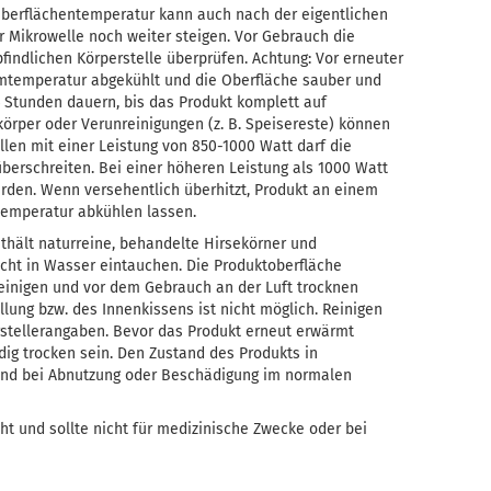
e Oberflächentemperatur kann auch nach der eigentlichen
Mikrowelle noch weiter steigen. Vor Gebrauch die
indlichen Körperstelle überprüfen. Achtung: Vor erneuter
temperatur abgekühlt und die Oberfläche sauber und
4 Stunden dauern, bis das Produkt komplett auf
örper oder Verunreinigungen (z. B. Speisereste) können
len mit einer Leistung von 850-1000 Watt darf die
erschreiten. Bei einer höheren Leistung als 1000 Watt
rden. Wenn versehentlich überhitzt, Produkt an einem
temperatur abkühlen lassen.
nthält naturreine, behandelte Hirsekörner und
cht in Wasser eintauchen. Die Produktoberfläche
einigen und vor dem Gebrauch an der Luft trocknen
llung bzw. des Innenkissens ist nicht möglich. Reinigen
stellerangaben. Bevor das Produkt erneut erwärmt
ig trocken sein. Den Zustand des Produkts in
nd bei Abnutzung oder Beschädigung im normalen
ht und sollte nicht für medizinische Zwecke oder bei