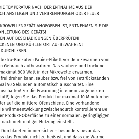
DIE TEMPERATUR NACH DER ENTNAHME AUS DER
CH ANSTEIGEN UND VERBRENNUNGEN ODER FEUER
MIKROWELLENGERÄT ANGEGEBEN IST, ENTNEHMEN SIE DIE
NLEITUNG DES GERÄTS!
DEN AUF BESCHÄDIGUNGEN ÜBERPRÜFEN!
OCKENEN UND KÜHLEN ORT AUFBEWAHREN!
 DURCHLESEN!
Elektro-Backofen: Papier-Etikett vor dem Erwärmen vom
ren Gebrauch aufbewahren. Das saubere und trockene
maximal 800 Watt in der Mikrowelle erwärmen.
r frei drehen kann, sauber bzw. frei von Fettrückständen
imal 90 Sekunden automatisch ausschaltet. Eine
szuschalten! Für die Erwärmung in einem vorgeheizten
luft!) legen Sie das Produkt für maximal 10 Minuten bei
ler auf die mittlere Ofenschiene. Eine vorhandene
! Die Wärmeentwicklung zwischendurch kontrollieren! Bei
r Produkt-Oberfläche zu einer normalen, geringfügigen
 nach mehrmaliger Nutzung einstellt.
es Durchkneten immer sicher – besonders bevor das
s das Produkt nicht zu heiß ist, und dass die Wärme