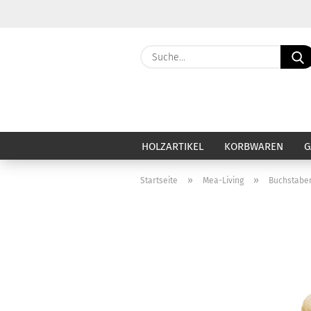
HOLZARTIKEL
KORBWAREN
G
»
»
Startseite
Mea-Living
Buchstabe
Haut & Haar anzeigen
Ca
Baby & Kind
Ba
Badezubehör & Badezusatz
Be
Deo & Deocreme
Ca
Duschseife & Körperseife
Di
Festes Shampoo
Du