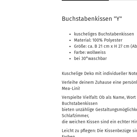
Handtücher
Mainzelmännchen
Buchstabenkissen "Y"
Müslischale
Platzset
kuscheliges Buchstabenkissen
Servietten
Material: 100% Polyester
Größe: ca. B 21 cm x H 27 cm (A
Tasse
Farbe: wollweiss
bei 30°waschbar
Kuschelige Deko mit individueller Not
Kerzilein anzeigen
Verleihe deinem Zuhause eine persön
Flämmchen
Mea-Lini!
Kerzenhalter
Verspielte Vielfalt: Ob als Name, Wort
Stabkerzen
Buchstabenkissen
bieten unzählige Gestaltungsmöglichk
Schlafzimmer,
die weichen Kissen sind ein echter Hi
Leicht zu pflegen: Die Kissenbezüge s
Farben