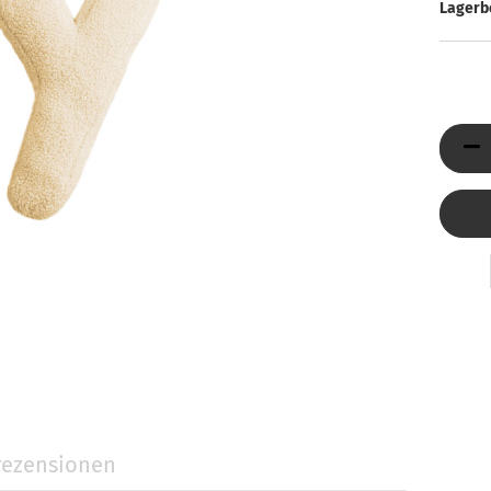
Düfte
ni Jumbo
Lagerb
Reed Diffuser & Nachfüller
ty Light
tivkerzen
llness-Duftkerzen
behör
Holzpost anzeigen
ezensionen
Glasdeckel
Glasuntersetzer