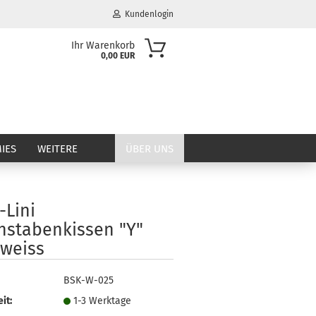
Kundenlogin
Ihr Warenkorb
0,00 EUR
il
wort
IES
WEITERE
ÜBER UNS
-Lini
erstellen
hstabenkissen "Y"
ort vergessen?
lweiss
BSK-W-025
it:
1-3 Werktage