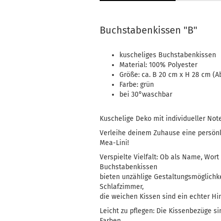
Handtücher
Mainzelmännchen
Buchstabenkissen "B"
Müslischale
Platzset
kuscheliges Buchstabenkissen
Servietten
Material: 100% Polyester
Größe: ca. B 20 cm x H 28 cm (
Tasse
Farbe: grün
bei 30°waschbar
Kuschelige Deko mit individueller Not
Kerzilein anzeigen
Verleihe deinem Zuhause eine persön
Flämmchen
Mea-Lini!
Kerzenhalter
Verspielte Vielfalt: Ob als Name, Wort
Stabkerzen
Buchstabenkissen
bieten unzählige Gestaltungsmöglichk
Schlafzimmer,
die weichen Kissen sind ein echter Hi
Leicht zu pflegen: Die Kissenbezüge s
Farben