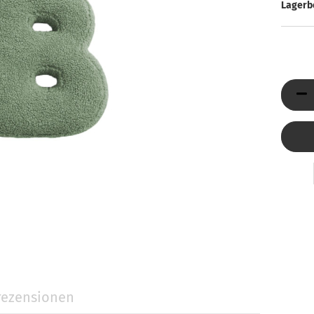
Düfte
ni Jumbo
Lagerb
Reed Diffuser & Nachfüller
ty Light
tivkerzen
llness-Duftkerzen
behör
Holzpost anzeigen
ezensionen
Glasdeckel
Glasuntersetzer