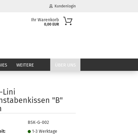
Kundenlogin
Ihr Warenkorb
0,00 EUR
il
wort
IES
WEITERE
ÜBER UNS
-Lini
erstellen
hstabenkissen "B"
ort vergessen?
n
BSK-G-002
it:
1-3 Werktage