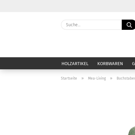
HOLZARTIKEL
KORBWAREN
G
»
»
Startseite
Mea-Living
Buchstabe
Haut & Haar anzeigen
Ca
Baby & Kind
Ba
Badezubehör & Badezusatz
Be
Deo & Deocreme
Ca
Duschseife & Körperseife
Di
Festes Shampoo
Du