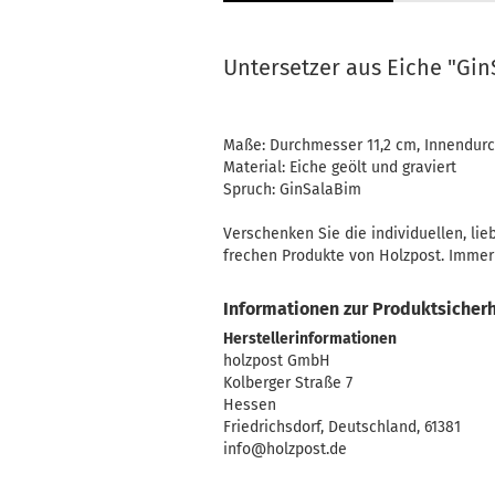
Handtücher
Mainzelmännchen
Untersetzer aus Eiche "Gi
Müslischale
Platzset
Servietten
Maße: Durchmesser 11,2 cm, Innendur
Material: Eiche geölt und graviert
Tasse
Spruch: GinSalaBim
Verschenken Sie die individuellen, lie
frechen Produkte von Holzpost. Immer 
Kerzilein anzeigen
Informationen zur Produktsicherh
Flämmchen
Herstellerinformationen
Kerzenhalter
holzpost GmbH
Stabkerzen
Kolberger Straße 7
Hessen
Friedrichsdorf, Deutschland, 61381
info@holzpost.de