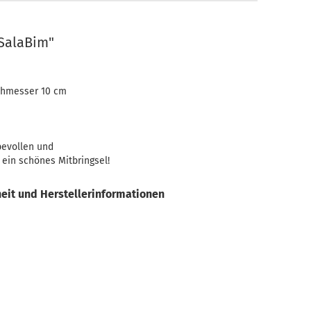
Teelicht-Halter
nSalaBim"
chmesser 10 cm
bevollen und
ein schönes Mitbringsel!
eit und Herstellerinformationen