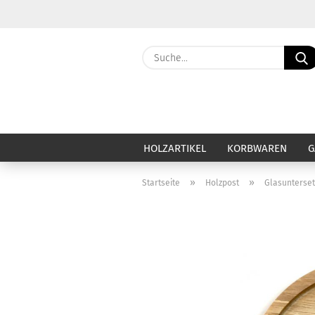
HOLZARTIKEL
KORBWAREN
G
»
»
Startseite
Holzpost
Glasunterset
Haut & Haar anzeigen
Ca
Baby & Kind
Ba
Badezubehör & Badezusatz
Be
Deo & Deocreme
Ca
Duschseife & Körperseife
Di
Festes Shampoo
Du