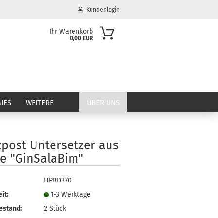
Kundenlogin
Ihr Warenkorb
0,00 EUR
il
wort
IES
WEITERE
ÜBER UNS
zpost Untersetzer aus
erstellen
he "GinSalaBim"
ort vergessen?
HPBD370
it:
1-3 Werktage
estand:
2
Stück