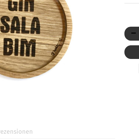
Düfte
ni Jumbo
Reed Diffuser & Nachfüller
ty Light
tivkerzen
llness-Duftkerzen
behör
Holzpost anzeigen
ezensionen
Glasdeckel
Glasuntersetzer